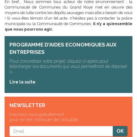
En bref... Nous sommes tous acteur de notre environnement : la
Communauté de Communes du Grand Roye met en œuvre des
moyens de lutte contre les dépôts sauvages mais elle a besoin de vous
! Si vous êtes témoin d’un tel acte, n’hésitez pas à contacter la police
municipale ou la Communauté de Communes.
Il n’y a qu’ensemble
que nous pourrons agir.
PROGRAMME D'AIDES ECONOMIQUES AUX
ENTREPRISES
Pour concretiser votre projet, cliquez ci-après pour
télécharger les documents qui vous permettront de déposer
v...
Lire la suite
NEWSLETTER
Inscrivez-vous gratuitement
pour ne rien manquer de l'actualité