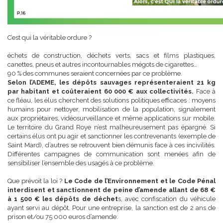
C’est qui la véritable ordure ?
échets de construction, déchets verts, sacs et films plastiques,
canettes, pneus et autres incontournables mégots de cigarettes…
90 % des communes seraient concernées par ce problème.
Selon l’ADEME, les dépôts sauvages représenteraient 21 kg
par habitant et coûteraient 60 000 € aux collectivités.
Face à
ce fléau, les élus cherchent des solutions politiques efficaces : moyens
humains pour nettoyer, mobilisation de la population, signalement
aux propriétaires, vidéosurveillance et même applications sur mobile.
Le territoire du Grand Roye n’est malheureusement pas épargné. Si
certains élus ont pu agir et sanctionner les contrevenants (exemple de
Saint Mard), d’autres se retrouvent bien démunis face à ces incivilités.
Différentes campagnes de communication sont menées afin de
sensibiliser l’ensemble des usagés à ce problème.
Que prévoit la loi ?
Le Code de l’Environnement et le Code Pénal
interdisent et sanctionnent de peine d’amende allant de 68 €
à 1 500 € les dépôts de déchet
s, avec confiscation du véhicule
ayant servi au dépôt. Pour une entreprise, la sanction est de 2 ans de
prison et/ou 75 000 euros d’amende.