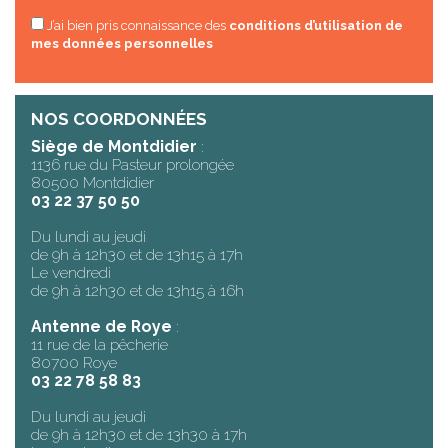
J’ai bien pris connaissance des
conditions d’utilisation de
mes données personnelles
NOS COORDONNÉES
Siège de Montdidier
:
1136 rue du Pasteur prolongée
80500 Montdidier
03 22 37 50 50
Du lundi au jeudi
de 9h à 12h30 et de 13h15 à 17h
Le vendredi
de 9h à 12h30 et de 13h15 à 16h
Antenne de Roye
:
11 rue de la pêcherie
80700 Roye
03 22 78 58 83
Du lundi au jeudi
de 9h à 12h30 et de 13h30 à 17h