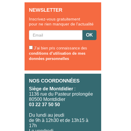
NEWSLETTER
Inscrivez-vous gratuitement
pour ne rien manquer de l'actualité
J’ai bien pris connaissance des
conditions d’utilisation de mes
données personnelles
NOS COORDONNÉES
Siège de Montdidier
:
1136 rue du Pasteur prolongée
80500 Montdidier
03 22 37 50 50
Du lundi au jeudi
de 9h à 12h30 et de 13h15 à
17h
Le vendredi