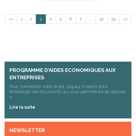
<<
1
2
3
4
5
6
7
...
52
53
>>
PROGRAMME D'AIDES ECONOMIQUES AUX
ENTREPRISES
Pour concretiser votre projet, cliquez ci-après pour
télécharger les documents qui vous permettront de déposer
v...
Lire la suite
NEWSLETTER