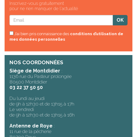
Inscrivez-vous gratuitement
pour ne rien manquer de l'actualité
J’ai bien pris connaissance des
conditions d’utilisation de
mes données personnelles
NOS COORDONNÉES
Siège de Montdidier
:
1136 rue du Pasteur prolongée
80500 Montdidier
03 22 37 50 50
Du lundi au jeudi
de 9h à 12h30 et de 13h15 à 17h
Le vendredi
de 9h à 12h30 et de 13h15 à 16h
Antenne de Roye
:
11 rue de la pêcherie
80700 Roye