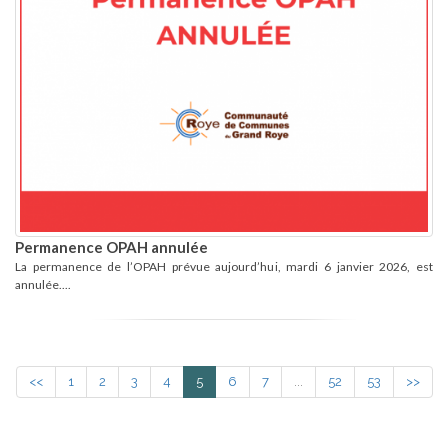
Permanence OPAH annulée
La permanence de l’OPAH prévue aujourd’hui, mardi 6 janvier 2026, est
annulée....
<<
1
2
3
4
5
6
7
...
52
53
>>