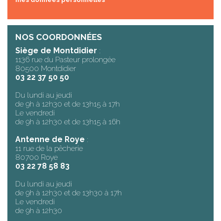
NOS COORDONNÉES
Siège de Montdidier
:
1136 rue du Pasteur prolongée
80500 Montdidier
03 22 37 50 50
Du lundi au jeudi
de 9h à 12h30 et de 13h15 à 17h
Le vendredi
de 9h à 12h30 et de 13h15 à 16h
Antenne de Roye
:
11 rue de la pêcherie
80700 Roye
03 22 78 58 83
Du lundi au jeudi
de 9h à 12h30 et de 13h30 à 17h
Le vendredi
de 9h à 12h30