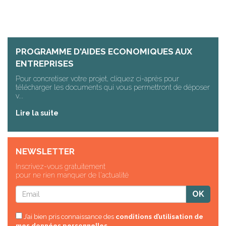
PROGRAMME D'AIDES ECONOMIQUES AUX
ENTREPRISES
Pour concretiser votre projet, cliquez ci-après pour
télécharger les documents qui vous permettront de déposer
v...
Lire la suite
NEWSLETTER
Inscrivez-vous gratuitement
pour ne rien manquer de l'actualité
J’ai bien pris connaissance des
conditions d’utilisation de
mes données personnelles