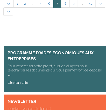
<<
1
2
...
5
6
7
8
9
...
52
53
>>
PROGRAMME D'AIDES ECONOMIQUES AUX
ENTREPRISES
Pour concretiser votre projet, cliquez ci-après pour
télécharger les documents qui vous permettront de déposer
v...
Lire la suite
NEWSLETTER
Inscrivez-vous gratuitement