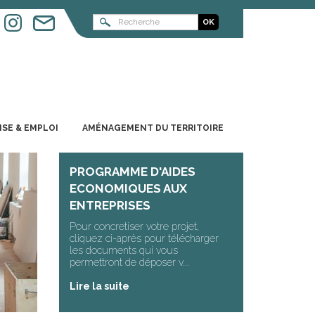
ISE & EMPLOI
AMÉNAGEMENT DU TERRITOIRE
PROGRAMME D'AIDES
ECONOMIQUES AUX
ENTREPRISES
Pour concretiser votre projet,
cliquez ci-après pour télécharger
les documents qui vous
permettront de déposer v...
Lire la suite