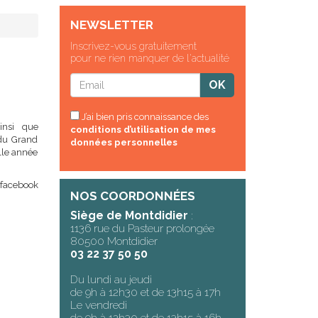
NEWSLETTER
Inscrivez-vous gratuitement
pour ne rien manquer de l'actualité
J’ai bien pris connaissance des
insi que
conditions d’utilisation de mes
du Grand
données personnelles
lle année
ebook
NOS COORDONNÉES
Siège de Montdidier
:
1136 rue du Pasteur prolongée
80500 Montdidier
03 22 37 50 50
Du lundi au jeudi
de 9h à 12h30 et de 13h15 à 17h
Le vendredi
de 9h à 12h30 et de 13h15 à 16h