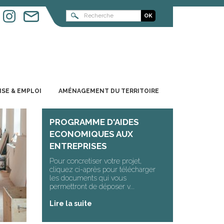
ISE & EMPLOI
AMÉNAGEMENT DU TERRITOIRE
PROGRAMME D'AIDES
ECONOMIQUES AUX
ENTREPRISES
Pour concretiser votre projet,
cliquez ci-après pour télécharger
les documents qui vous
permettront de déposer v...
Lire la suite