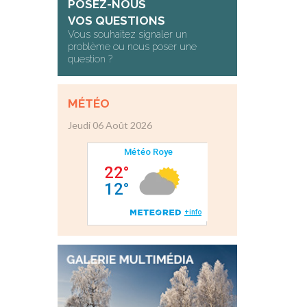
POSEZ-NOUS
VOS QUESTIONS
Vous souhaitez signaler un
problème ou nous poser une
question ?
MÉTÉO
Jeudi 06 Août 2026