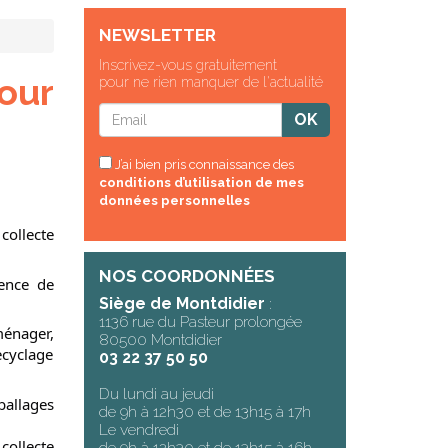
NEWSLETTER
Inscrivez-vous gratuitement
pour
pour ne rien manquer de l'actualité
J’ai bien pris connaissance des
conditions d’utilisation de mes
données personnelles
collecte
NOS COORDONNÉES
sence de
Siège de Montdidier
:
1136 rue du Pasteur prolongée
ménager,
80500 Montdidier
cyclage
03 22 37 50 50
Du lundi au jeudi
allages
de 9h à 12h30 et de 13h15 à 17h
Le vendredi
collecte
de 9h à 12h30 et de 13h15 à 16h