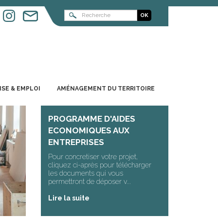
ISE & EMPLOI
AMÉNAGEMENT DU TERRITOIRE
PROGRAMME D'AIDES
ECONOMIQUES AUX
ENTREPRISES
Pour concretiser votre projet,
cliquez ci-après pour télécharger
les documents qui vous
permettront de déposer v...
Lire la suite