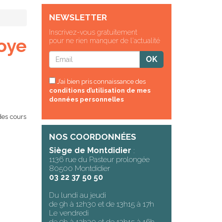
NEWSLETTER
Inscrivez-vous gratuitement
oye
pour ne rien manquer de l'actualité
J’ai bien pris connaissance des
conditions d’utilisation de mes
données personnelles
des cours
NOS COORDONNÉES
Siège de Montdidier
:
1136 rue du Pasteur prolongée
80500 Montdidier
03 22 37 50 50
Du lundi au jeudi
de 9h à 12h30 et de 13h15 à 17h
Le vendredi
de 9h à 12h30 et de 13h15 à 16h